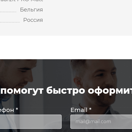
Бельгия
Россия
помогут быстро оформит
ефон
*
Email
*