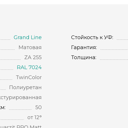
Grand Line
Стойкость к УФ:
Матовая
Гарантия:
ZA 255
Толщина:
RAL 7024
TwinColor
Полиуретан
кстурированная
м:
50
от 12°
uarzit PRO Matt