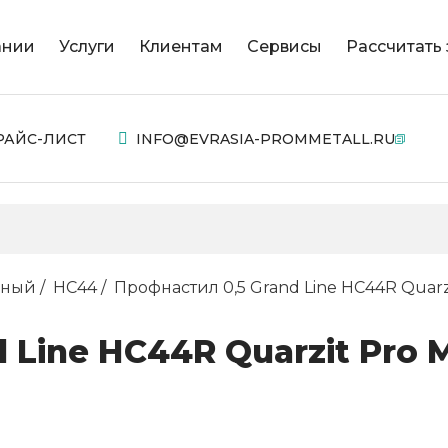
ании
Услуги
Клиентам
Сервисы
Рассчитать 
РАЙС-ЛИСТ
INFO@EVRASIA-PROMMETALL.RU
нный
НС44
Профнастил 0,5 Grand Line НС44R Quarz
 Line НС44R Quarzit Pro 