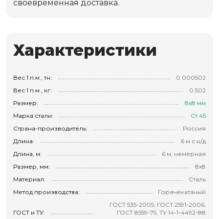
своевременная доставка.
Характеристики
Вес 1 п.м., тн:
0.000502
Вес 1 п.м., кг:
0.502
Размер:
8х8 мм
Марка стали:
Ст 45
Страна-производитель:
Россия
Длина:
6 м с н/д
Длина, м:
6 м, немерная
Размер, мм:
8х8
Материал:
Сталь
Метод производства:
Горячекатаный
ГОСТ 535-2005, ГОСТ 2591-2006,
ГОСТ и ТУ:
ГОСТ 8559-75, ТУ 14-1-4492-88