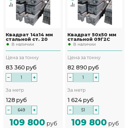
Квадрат 14х14 мм
Квадрат 50х50 мм
стальной ст. 20
стальной 09Г2С
В наличии
В наличии
Цена за тонну
Цена за тонну
83 360
руб
82 890
руб
−
+
−
+
За метр
За метр
128
руб
1 624
руб
−
+
−
+
109 800
109 800
руб
руб