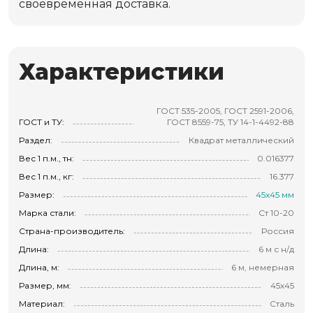
своевременная доставка.
Характеристики
ГОСТ 535-2005, ГОСТ 2591-2006,
ГОСТ и ТУ:
ГОСТ 8559-75, ТУ 14-1-4492-88
Раздел:
Квадрат металлический
Вес 1 п.м., тн:
0.016377
Вес 1 п.м., кг:
16.377
Размер:
45х45 мм
Марка стали:
Ст 10-20
Страна-производитель:
Россия
Длина:
6 м с н/д
Длина, м:
6 м, немерная
Размер, мм:
45х45
Материал:
Сталь