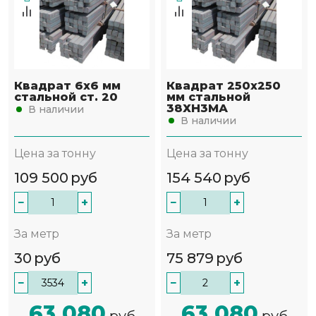
Квадрат 6х6 мм
Квадрат 250х250
стальной ст. 20
мм стальной
38ХН3МА
В наличии
В наличии
Цена за тонну
Цена за тонну
109 500
руб
154 540
руб
−
+
−
+
За метр
За метр
30
руб
75 879
руб
−
+
−
+
63 080
63 080
руб
руб