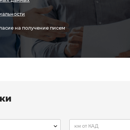
ных данных
иальности
ласие на получение писем
вки