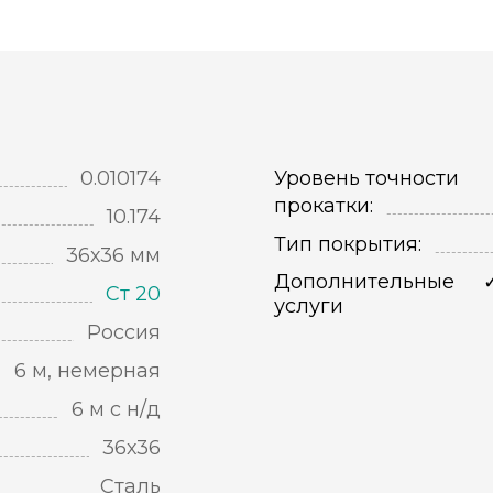
0.010174
Уровень точности
прокатки:
10.174
Тип покрытия:
36х36 мм
Дополнительные
Ст 20
услуги
Россия
6 м, немерная
6 м с н/д
36х36
Сталь