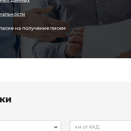
ных данных
иальности
ласие на получение писем
вки