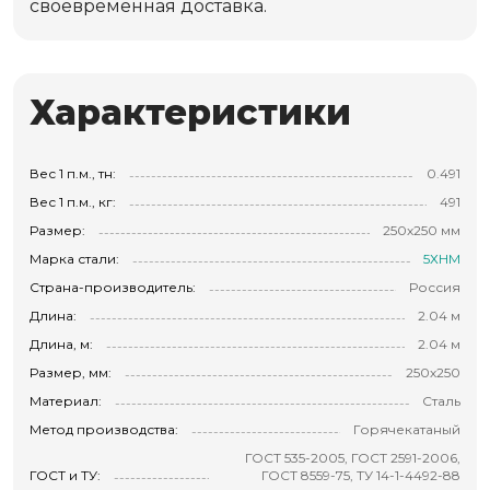
своевременная доставка.
Характеристики
Вес 1 п.м., тн:
0.491
Вес 1 п.м., кг:
491
Размер:
250х250 мм
Марка стали:
5ХНМ
Страна-производитель:
Россия
Длина:
2.04 м
Длина, м:
2.04 м
Размер, мм:
250х250
Материал:
Сталь
Метод производства:
Горячекатаный
ГОСТ 535-2005, ГОСТ 2591-2006,
ГОСТ и ТУ:
ГОСТ 8559-75, ТУ 14-1-4492-88