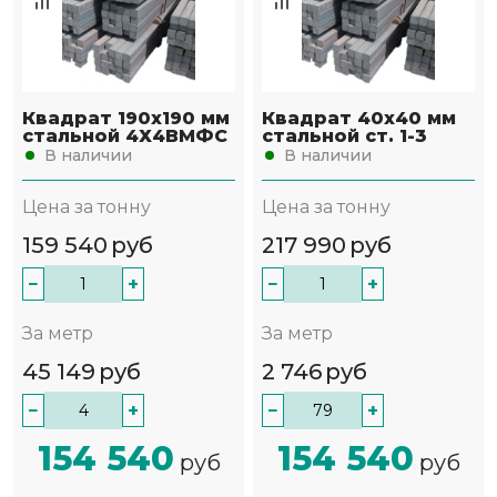
Квадрат 190х190 мм
Квадрат 40х40 мм
стальной 4Х4ВМФС
стальной ст. 1-3
В наличии
В наличии
Цена за тонну
Цена за тонну
159 540
руб
217 990
руб
−
+
−
+
За метр
За метр
45 149
руб
2 746
руб
−
+
−
+
154 540
154 540
руб
руб