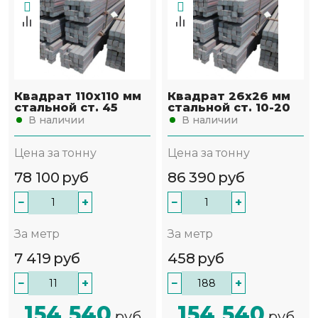
Квадрат 110х110 мм
Квадрат 26х26 мм
стальной ст. 45
стальной ст. 10-20
В наличии
В наличии
Цена за тонну
Цена за тонну
78 100
руб
86 390
руб
−
+
−
+
За метр
За метр
7 419
руб
458
руб
−
+
−
+
154 540
154 540
руб
руб