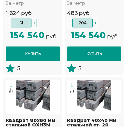
За метр
За метр
1 624
руб
483
руб
−
+
−
+
154 540
154 540
руб
руб
КУПИТЬ
КУПИТЬ
5
5
Квадрат 80х80 мм
Квадрат 40х40 мм
стальной ОХН3М
стальной ст. 20