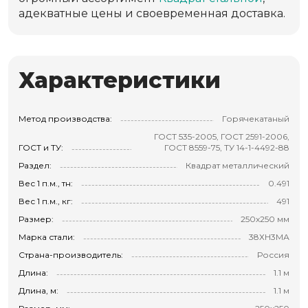
адекватные цены и своевременная доставка.
Характеристики
Метод производства:
Горячекатаный
ГОСТ 535-2005, ГОСТ 2591-2006,
ГОСТ и ТУ:
ГОСТ 8559-75, ТУ 14-1-4492-88
Раздел:
Квадрат металлический
Вес 1 п.м., тн:
0.491
Вес 1 п.м., кг:
491
Размер:
250х250 мм
Марка стали:
38ХН3МА
Страна-производитель:
Россия
Длина:
1.1 м
Длина, м:
1.1 м