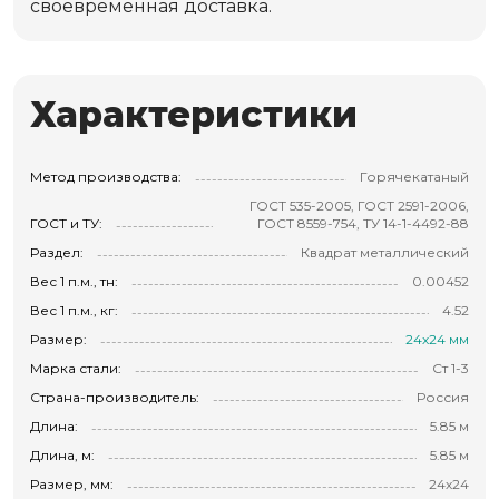
своевременная доставка.
Характеристики
Метод производства:
Горячекатаный
ГОСТ 535-2005, ГОСТ 2591-2006,
ГОСТ и ТУ:
ГОСТ 8559-754, ТУ 14-1-4492-88
Раздел:
Квадрат металлический
Вес 1 п.м., тн:
0.00452
Вес 1 п.м., кг:
4.52
Размер:
24х24 мм
Марка стали:
Ст 1-3
Страна-производитель:
Россия
Длина:
5.85 м
Длина, м:
5.85 м
Размер, мм:
24х24