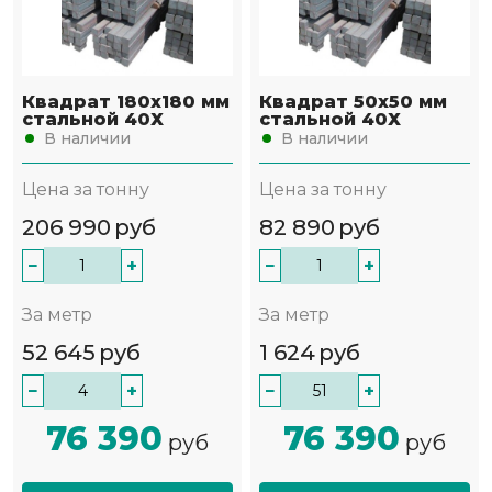
Квадрат 180х180 мм
Квадрат 50х50 мм
стальной 40Х
стальной 40Х
В наличии
В наличии
Цена за тонну
Цена за тонну
206 990
руб
82 890
руб
−
+
−
+
За метр
За метр
52 645
руб
1 624
руб
−
+
−
+
76 390
76 390
руб
руб