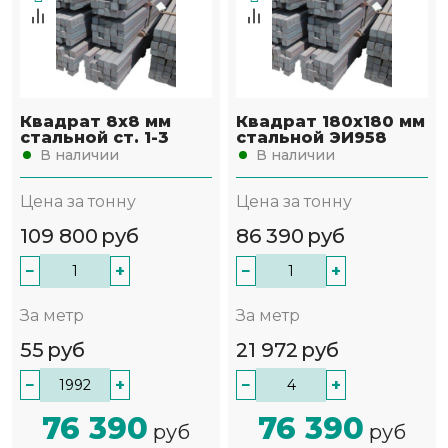
Квадрат 8х8 мм
Квадрат 180х180 мм
стальной ст. 1-3
стальной ЭИ958
В наличии
В наличии
Цена за тонну
Цена за тонну
109 800
руб
86 390
руб
−
+
−
+
За метр
За метр
55
руб
21 972
руб
−
+
−
+
76 390
76 390
руб
руб