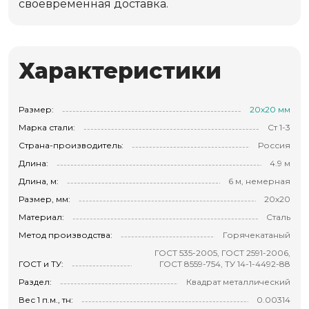
своевременная доставка.
Характеристики
Размер:
20х20 мм
Марка стали:
Ст 1-3
Страна-производитель:
Россия
Длина:
4.9 м
Длина, м:
6 м, немерная
Размер, мм:
20х20
Материал:
Сталь
Метод производства:
Горячекатаный
ГОСТ 535-2005, ГОСТ 2591-2006,
ГОСТ и ТУ:
ГОСТ 8559-754, ТУ 14-1-4492-88
Раздел:
Квадрат металлический
Вес 1 п.м., тн:
0.00314