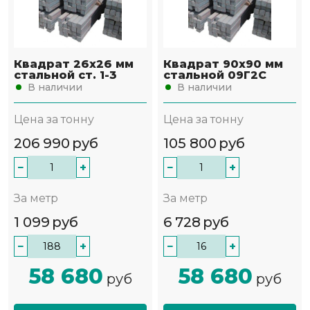
Квадрат 26х26 мм
Квадрат 90х90 мм
стальной ст. 1-3
стальной 09Г2С
В наличии
В наличии
Цена за тонну
Цена за тонну
206 990
руб
105 800
руб
−
+
−
+
За метр
За метр
1 099
руб
6 728
руб
−
+
−
+
58 680
58 680
руб
руб