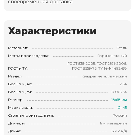
своевременная доставка.
Характеристики
Материал:
Сталь
Метод производства:
Горячекатаный
ГОСТ 535-2005, ГОСТ 2591-2006,
ГОСТ и ТУ:
ГОСТ 8559-75, ТУ 14-1-4492-88
Раздел:
Квадрат металлический
Вес 1 п.м., кг:
2.54
Вес 1 п.м., тн:
0.00254
Размер:
18х18 мм
Марка стали:
Ст 45
Страна-производитель:
Россия
Длина, м:
6 м, немерная
Длина:
6 м с н/д