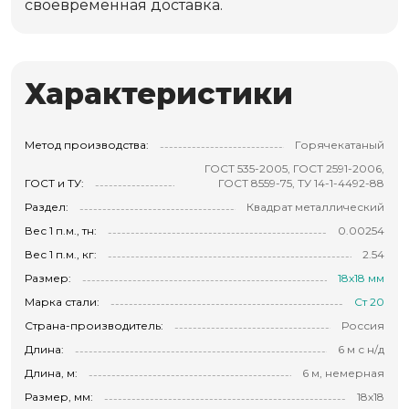
своевременная доставка.
Характеристики
Метод производства:
Горячекатаный
ГОСТ 535-2005, ГОСТ 2591-2006,
ГОСТ и ТУ:
ГОСТ 8559-75, ТУ 14-1-4492-88
Раздел:
Квадрат металлический
Вес 1 п.м., тн:
0.00254
Вес 1 п.м., кг:
2.54
Размер:
18х18 мм
Марка стали:
Ст 20
Страна-производитель:
Россия
Длина:
6 м с н/д
Длина, м:
6 м, немерная
Размер, мм:
18х18