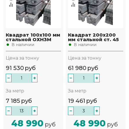
Квадрат 100х100 мм
Квадрат 200х200
стальной ОХН3М
мм стальной ст. 45
В наличии
В наличии
Цена за тонну
Цена за тонну
91 530
руб
61 980
руб
−
+
−
+
За метр
За метр
7 185
руб
19 461
руб
−
+
−
+
48 990
48 990
руб
руб