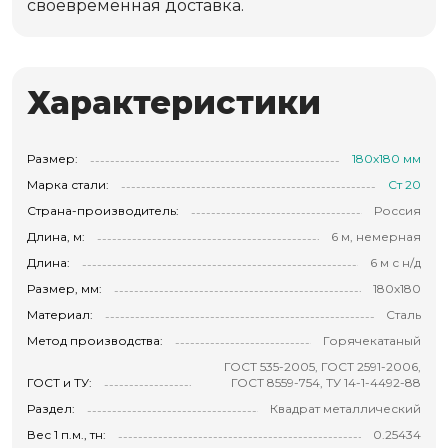
своевременная доставка.
Характеристики
Размер:
180х180 мм
Марка стали:
Ст 20
Страна-производитель:
Россия
Длина, м:
6 м, немерная
Длина:
6 м с н/д
Размер, мм:
180х180
Материал:
Сталь
Метод производства:
Горячекатаный
ГОСТ 535-2005, ГОСТ 2591-2006,
ГОСТ и ТУ:
ГОСТ 8559-754, ТУ 14-1-4492-88
Раздел:
Квадрат металлический
Вес 1 п.м., тн:
0.25434