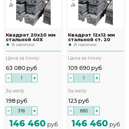
Квадрат 20х20 мм
Квадрат 12х12 мм
стальной 40Х
стальной ст. 20
В наличии
В наличии
Цена за тонну
Цена за тонну
63 080
руб
109 690
руб
−
+
−
+
За метр
За метр
198
руб
123
руб
−
+
−
+
146 460
146 460
руб
руб