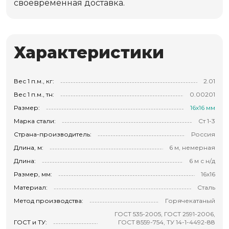
своевременная доставка.
Характеристики
Вес 1 п.м., кг:
2.01
Вес 1 п.м., тн:
0.00201
Размер:
16х16 мм
Марка стали:
Ст 1-3
Страна-производитель:
Россия
Длина, м:
6 м, немерная
Длина:
6 м с н/д
Размер, мм:
16х16
Материал:
Сталь
Метод производства:
Горячекатаный
ГОСТ 535-2005, ГОСТ 2591-2006,
ГОСТ и ТУ:
ГОСТ 8559-754, ТУ 14-1-4492-88