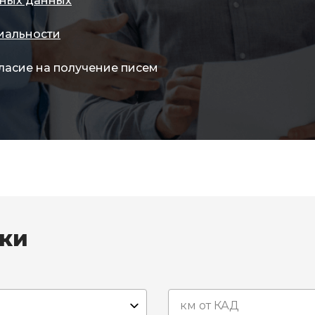
ных данных
иальности
ласие на получение писем
вки