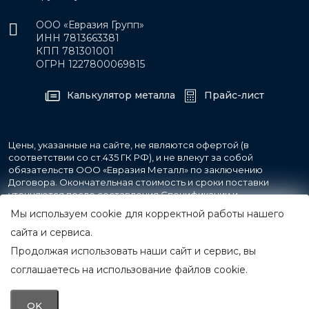
ООО «Евразия Групп»
ИНН 7813663381
КПП 781301001
ОГРН 1227800069815
Калькулятор металла
Прайс-лист
Цены, указанные на сайте, не являются офертой (в
соответствии со ст.435 ГК РФ), и не влекут за собой
обязательств ООО «Евразия Металл» по заключению
Договора. Окончательная стоимость и сроки поставки
уточняются после составления Спецификации и
фиксируются в Счете на оплату, а также Спецификации на
Мы используем cookie для корректной работы нашего
поставку товара.
сайта и сервиса.
Продолжая использовать наши сайт и сервис, вы
© 2007-2026 Все права защищены.
ООО «Евразия Металл»
соглашаетесь на использование файлов cookie.
Принимаем к оплате
OK