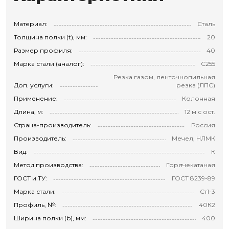
Материал:
Сталь
Толщина полки (t), мм:
20
Размер профиля:
40
Марка стали (аналог):
С255
Резка газом, ленточнопильная
Доп. услуги:
резка (ЛПС)
Применение:
Колонная
Длина, м:
12 м с ост.
Страна-производитель:
Россия
Производитель:
Мечел, НЛМК
Вид:
К
Метод производства:
Горячекатаная
ГОСТ и ТУ:
ГОСТ 8239-89
Марка стали:
Ст1-3
Профиль, №:
40К2
Ширина полки (b), мм:
400