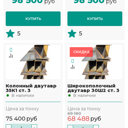
98 500
98 500
руб
руб
КУПИТЬ
КУПИТЬ
5
5
СКИДКА
Колонный двутавр
Широкополочный
35К1 ст. 3
двутавр 30Ш2 ст. 3
В наличии
В наличии
Цена за тонну
Цена за тонну
69 180
68 488
75 400
руб
руб