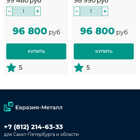
99 480
руб
98 990
руб
−
+
−
+
96 800
96 800
руб
руб
КУПИТЬ
КУПИТЬ
5
5
+7 (812) 214-63-33
для Санкт-Петербурга и области