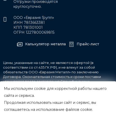
Отгрузки производятся
круглосуточно.
ООО «Евразия Групп»
ИНН 7813663381
КПП 781301001
ОГРН 1227800069815
Калькулятор металла
Прайс-лист
Цены, указанные на сайте, не являются офертой (в
соответствии со ст.435 ГК РФ), и не влекут за собой
обязательств ООО «Евразия Металл» по заключению
Договора. Окончательная стоимость и сроки поставки
уточняются после составления Спецификации и
фиксируются в Счете на оплату, а также Спецификации на
Мы используем cookie для корректной работы нашего
поставку товара.
сайта и сервиса.
Продолжая использовать наши сайт и сервис, вы
© 2007-2026 Все права защищены.
ООО «Евразия Металл»
соглашаетесь на использование файлов cookie.