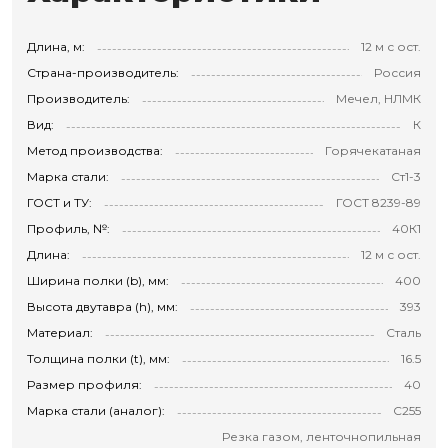
Длина, м:
12 м с ост.
Страна-производитель:
Россия
Производитель:
Мечел, НЛМК
Вид:
К
Метод производства:
Горячекатаная
Марка стали:
Ст1-3
ГОСТ и ТУ:
ГОСТ 8239-89
Профиль, №:
40К1
Длина:
12 м с ост.
Ширина полки (b), мм:
400
Высота двутавра (h), мм:
393
Материал:
Сталь
Толщина полки (t), мм:
16.5
Размер профиля:
40
Марка стали (аналог):
С255
Резка газом, ленточнопильная