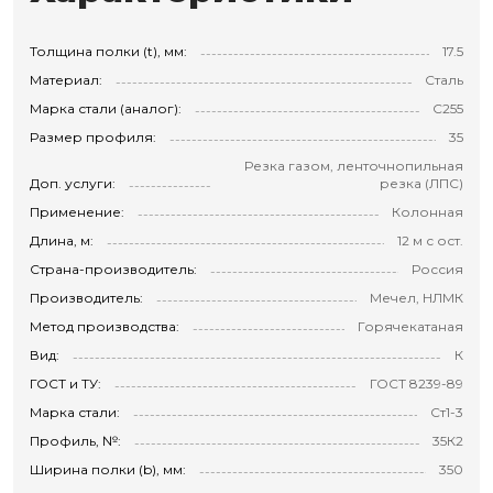
Толщина полки (t), мм:
17.5
Материал:
Сталь
Марка стали (аналог):
С255
Размер профиля:
35
Резка газом, ленточнопильная
Доп. услуги:
резка (ЛПС)
Применение:
Колонная
Длина, м:
12 м с ост.
Страна-производитель:
Россия
Производитель:
Мечел, НЛМК
Метод производства:
Горячекатаная
Вид:
К
ГОСТ и ТУ:
ГОСТ 8239-89
Марка стали:
Ст1-3
Профиль, №:
35К2
Ширина полки (b), мм:
350