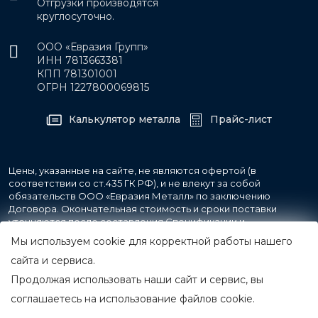
Отгрузки производятся
круглосуточно.
ООО «Евразия Групп»
ИНН 7813663381
КПП 781301001
ОГРН 1227800069815
Калькулятор металла
Прайс-лист
Цены, указанные на сайте, не являются офертой (в
соответствии со ст.435 ГК РФ), и не влекут за собой
обязательств ООО «Евразия Металл» по заключению
Договора. Окончательная стоимость и сроки поставки
уточняются после составления Спецификации и
фиксируются в Счете на оплату, а также Спецификации на
Мы используем cookie для корректной работы нашего
поставку товара.
сайта и сервиса.
Продолжая использовать наши сайт и сервис, вы
© 2007-2026 Все права защищены.
ООО «Евразия Металл»
соглашаетесь на использование файлов cookie.