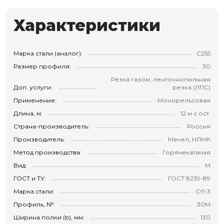
Характеристики
Марка стали (аналог):
С255
Размер профиля:
30
Резка газом, ленточнопильная
Доп. услуги:
резка (ЛПС)
Применение:
Монорельсовая
Длина, м:
12 м с ост.
Страна-производитель:
Россия
Производитель:
Мечел, НЛМК
Метод производства:
Горячекатаная
Вид:
М
ГОСТ и ТУ:
ГОСТ 8239-89
Марка стали:
Ст1-3
Профиль, №:
30М
Ширина полки (b), мм:
130