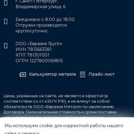
г. Санкт-Петербург,
Владимирская улица, 6
Ежедневно с 8:00 до 18:00
Отгрузки производятся
круглосуточно.
ООО «Евразия Групп»
ИНН 7813663381
КПП 781301001
ОГРН 1227800069815
Калькулятор металла
Прайс-лист
Цены, указанные на сайте, не являются офертой (в
соответствии со ст.435 ГК РФ), и не влекут за собой
обязательств ООО «Евразия Металл» по заключению
Договора. Окончательная стоимость и сроки поставки
уточняются после составления Спецификации и
фиксируются в Счете на оплату, а также Спецификации на
Мы используем cookie для корректной работы нашего
поставку товара.
сайта и сервиса.