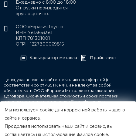
Ежедневно с 8:00 до 18:00
Отгрузки производятся
круглосуточно.
ООО «Евразия Групп»
ИНН 7813663381
КПП 781301001
ОГРН 1227800069815
Калькулятор металла
Прайс-лист
Цены, указанные на сайте, не являются офертой (в
соответствии со ст.435 ГК РФ), и не влекут за собой
обязательств ООО «Евразия Металл» по заключению
Договора. Окончательная стоимость и сроки поставки
уточняются после составления Спецификации и
фиксируются в Счете на оплату, а также Спецификации на
Мы используем cookie для корректной работы нашего
поставку товара.
сайта и сервиса.
Продолжая использовать наши сайт и сервис, вы
© 2007-2026 Все права защищены.
ООО «Евразия Металл»
соглашаетесь на использование файлов cookie.