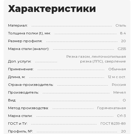
Характеристики
Материал:
Сталь
Толщина полки (t), мм:
8.4
Размер профиля:
20
Марка стали (аналог):
С255
Резка газом, ленточнопильная
Доп. услуги:
резка (ЛПС), сверление
Применение:
Обычная
Длина, м:
12 м с ост.
Страна-производитель:
Россия
Производитель:
Мечел
Вид:
О
Метод производства:
Горячекатаная
Марка стали:
Ст1-3
ГОСТ и ТУ:
ГОСТ 8239-89
Профиль, №:
20