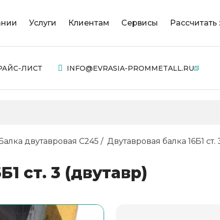
ании
Услуги
Клиентам
Сервисы
Рассчитать 
РАЙС-ЛИСТ
INFO@EVRASIA-PROMMETALL.RU
Балка двутавровая С245
Двутавровая балка 16Б1 ст. 
1 ст. 3 (двутавр)