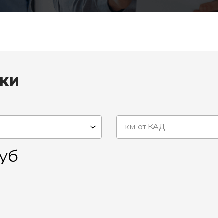
вки
уб