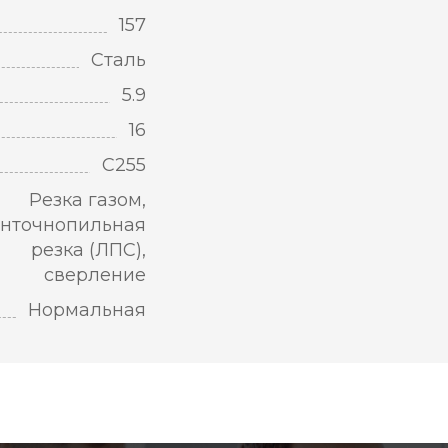
157
Сталь
5.9
16
С255
Резка газом,
нточнопильная
резка (ЛПС),
сверление
Нормальная